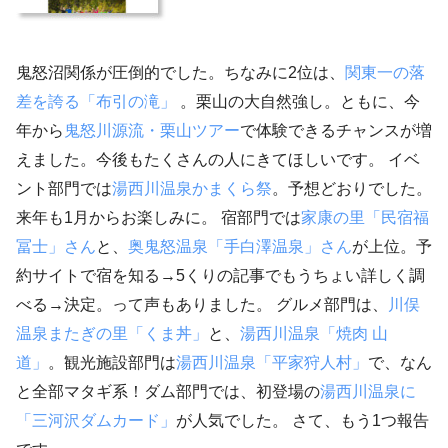
鬼怒沼関係が圧倒的でした。ちなみに2位は、
関東一の落
差を誇る「布引の滝」
。栗山の大自然強し。ともに、今
年から
鬼怒川源流・栗山ツアー
で体験できるチャンスが増
えました。今後もたくさんの人にきてほしいです。 イベ
ント部門では
湯西川温泉かまくら祭
。予想どおりでした。
来年も1月からお楽しみに。 宿部門では
家康の里「民宿福
冨士」さん
と、
奥鬼怒温泉「手白澤温泉」さん
が上位。予
約サイトで宿を知る→5くりの記事でもうちょい詳しく調
べる→決定。って声もありました。 グルメ部門は、
川俣
温泉またぎの里「くま丼」
と、
湯西川温泉「焼肉 山
道」
。観光施設部門は
湯西川温泉「平家狩人村」
で、なん
と全部マタギ系！ダム部門では、初登場の
湯西川温泉に
「三河沢ダムカード」
が人気でした。 さて、もう1つ報告