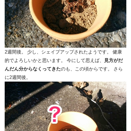
2週間後。 少し、シェイプアップされたようです。 健康
的でよろしいかと思います。 今にして思えば、
見方がだ
んだん分からなくってきた
のも、この頃からです。 さら
に2週間後。