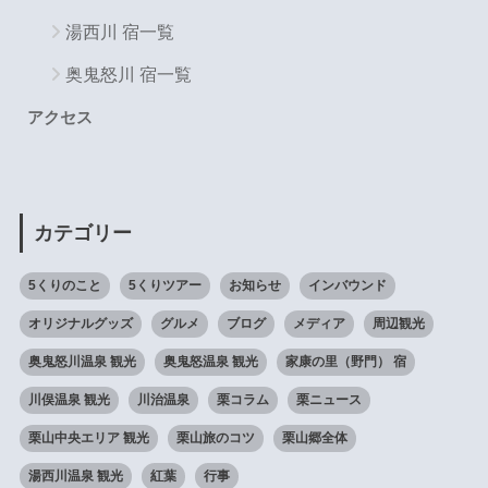
湯西川 宿一覧
奥鬼怒川 宿一覧
アクセス
カテゴリー
5くりのこと
5くりツアー
お知らせ
インバウンド
オリジナルグッズ
グルメ
ブログ
メディア
周辺観光
奥鬼怒川温泉 観光
奥鬼怒温泉 観光
家康の里（野門） 宿
川俣温泉 観光
川治温泉
栗コラム
栗ニュース
栗山中央エリア 観光
栗山旅のコツ
栗山郷全体
湯西川温泉 観光
紅葉
行事