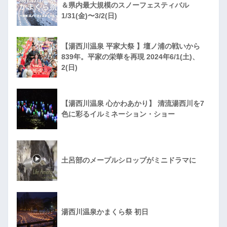
＆県内最大規模のスノーフェスティバル
1/31(金)〜3/2(日)
【湯西川温泉 平家大祭 】壇ノ浦の戦いから
839年。平家の栄華を再現 2024年6/1(土)、
2(日)
【湯西川温泉 心かわあかり】 清流湯西川を7
色に彩るイルミネーション・ショー
土呂部のメープルシロップがミニドラマに
湯西川温泉かまくら祭 初日