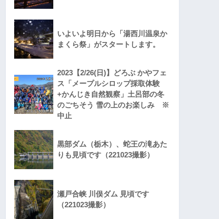
いよいよ明日から「湯西川温泉か
まくら祭」がスタートします。
2023【2/26(日)】どろぶ かやフェ
ス「メープルシロップ採取体験
+かんじき自然観察」土呂部の冬
のごちそう 雪の上のお楽しみ ※
中止
黒部ダム（栃木）、蛇王の滝あた
りも見頃です（221023撮影）
瀬戸合峡 川俣ダム 見頃です
（221023撮影）