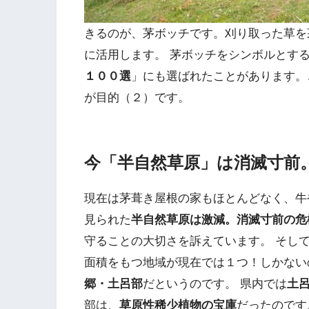
きるのが、茅ボッチです。刈り取った草を
に活用します。 茅ボッチをシンボルとす
１００選
」にも選ばれたことがあります。
が目的（２）です。
今「半自然草原」は消滅寸前
現在は茅葺き屋根の家もほとんどなく、牛
見られた
半自然草原は激減。消滅寸前の危
守ることの大切さを訴えています。 そし
面積をもつ地域が現在では１つ！しかない
郷・土呂部
だというのです。 県内では
土
部は、
草原性稀少植物の宝庫
だったのです