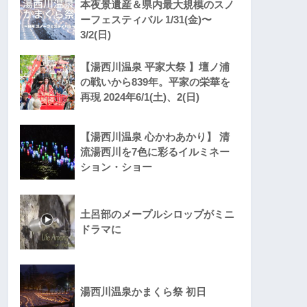
本夜景遺産＆県内最大規模のスノ
ーフェスティバル 1/31(金)〜
3/2(日)
【湯西川温泉 平家大祭 】壇ノ浦
の戦いから839年。平家の栄華を
再現 2024年6/1(土)、2(日)
【湯西川温泉 心かわあかり】 清
流湯西川を7色に彩るイルミネー
ション・ショー
土呂部のメープルシロップがミニ
ドラマに
湯西川温泉かまくら祭 初日