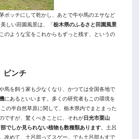
茅ボッチにして乾かし、あとで牛や馬のエサなど
る美しい田園風景は、「
栃木県のふるさと田園風景
このような宝をこれからもずっと残す、というの
。ピンチ
や馬を飼う家も少なくなり、かつては全国各地で
機
にあるといいます。多くの研究者もこの環境を
てこの半自然草原に関して、栃木県内でまとまった
のですが、驚くべきことに、それが
日光市栗山
呂部でしか見られない植物も数種類あります
。土呂
。改めて、土呂部ってスゲー。でも土呂部もすで