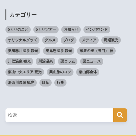
カテゴリー
5くりのこと
5くりツアー
お知らせ
インバウンド
オリジナルグッズ
グルメ
ブログ
メディア
周辺観光
奥鬼怒川温泉 観光
奥鬼怒温泉 観光
家康の里（野門） 宿
川俣温泉 観光
川治温泉
栗コラム
栗ニュース
栗山中央エリア 観光
栗山旅のコツ
栗山郷全体
湯西川温泉 観光
紅葉
行事