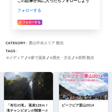
この記事が気に入ったらフォローしよう
フォローする
フォローする
CATEGORY :
栗山中央エリア 観光
TAGS :
メディア
家で温泉
歴史・文化
若間 観光
「布引の滝」 落差128ｍ！
ビーフピア栗山2014
滝チャンピオンが関東一と