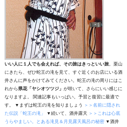
いい人に１人でも会えれば、その旅はきっといい旅
。栗山
にきたら、ぜひ蛇王の滝を見て、すぐ近くのお店にいる酒
井さんに声をかけてみてください。蛇王の滝の周りにはこ
れから
県花「ヤシオツツジ」
が咲いて、さらにいい感じに
なりますよ。 関連記事もいっぱい。予習と復習に最適で
す。 ▼まずは蛇王の滝を知りましょう
＞＞名前に隠され
た伝説「蛇王の滝」
▼続いて、酒井露天
＞＞これは心底
うらやましい。とある滝見＆月見露天風呂の秘密
▼酒井