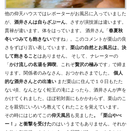
他の仰天ハウスではレポーターがお風呂に入っていました
が、
酒井さんは自らざぶーん
。さすが演技派は違います。
貫禄が違います。体をはっています。 酒井さん「
春夏秋
冬いつみても飽きない
ですね」。このコメントが栗山の良
さをずばり言い表しています。
栗山の自然とお風呂は、決
して飽きること
はありません。 そして、ナレーターの
「
かけ流しの名湯を満喫
。これぞ
贅沢の極み
です」で締ま
ります。関係者のみなさん、おつかれさまでした。
個人
的な酒井さんとの出逢い
まだ栗山に住んで１０日もたた
ない頃、なんとなく蛇王の滝によったら、酒井さんが声を
かけてくれました。ほぼ初対面にもかかわらず、栗山のこ
とを親切にいろいろ教えてくれたことを覚えています。
その時にはじめてこの
仰天風呂
も見ました
。「栗山やべ
ー！」と衝撃を受けた
のはいうまでもありません。それか