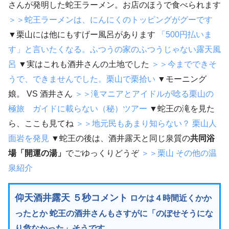
さんが発明した蛇王ラーメン。お店のほうで食べられます
＞＞蛇王ラーメンは、にんにくのトッピングがグーです
▼栗山には他にもすげー風呂があります
「500円払いま
す」と言いたくなる。ふつうの家のふつうじゃない露天風
呂
▼実はこれも酒井さんの土地でした
＞＞今までできそ
うで、できませんでした。栗山で栗拾い
▼モーニング
娘。 VS 酒井さん
＞＞滝マニアとアイドルが唸る栗山の
極旅 ガイドに載らない（秘）ツアー
▼蛇王の滝を見た
ら、ここも見てね
＞＞地元民もあまり知らない？ 栗山人
面岩を発見
▼蛇王の後は、酒井露天と同じ泉質の
共同浴
場「開運の湯」
でごゆっくりどうぞ
＞＞栗山 その他の温
泉紹介
仰天酒井露天 ５秒コメント
ロケは４時間近くかか
ったとか 蛇王の酒井さんもさすがに「のぼせそうにな
り危なかった」そうです