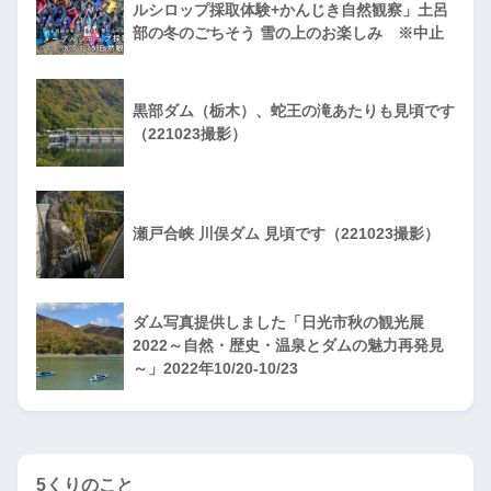
ルシロップ採取体験+かんじき自然観察」土呂
部の冬のごちそう 雪の上のお楽しみ ※中止
黒部ダム（栃木）、蛇王の滝あたりも見頃です
（221023撮影）
瀬戸合峡 川俣ダム 見頃です（221023撮影）
ダム写真提供しました「日光市秋の観光展
2022～自然・歴史・温泉とダムの魅力再発見
～」2022年10/20-10/23
5くりのこと