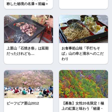
称した秘境の名瀑＜前編＞
上栗山「石焼き祭」は延期
お食事処山味「手打ちそ
だったけれども…
ば」山の幸と清水へのこだ
わり
ビーフピア栗山2012
【募集】女性20名限定！極
上の紅葉と味わう「秘湯・