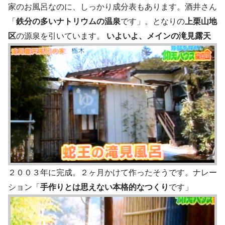
家のお風呂なのに、しっかり成分表もあります。酒井さん
「
鉄分の多いナトリウムの温泉
です」。となりの
上栗山地
区
の源泉を引いています。
いよいよ、メインの滝見露天
２００３年に完成。２ヶ月かけて作ったそうです。ナレー
ション「
手作りとは思えない本格的なつくり
です」