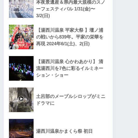
本夜景遺産＆県内最大規模のスノ
ーフェスティバル 1/31(金)〜
3/2(日)
【湯西川温泉 平家大祭 】壇ノ浦
の戦いから839年。平家の栄華を
再現 2024年6/1(土)、2(日)
【湯西川温泉 心かわあかり】 清
流湯西川を7色に彩るイルミネー
ション・ショー
土呂部のメープルシロップがミニ
ドラマに
湯西川温泉かまくら祭 初日