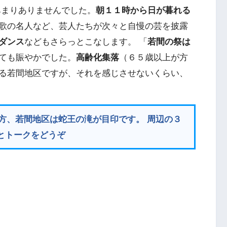
あまりありませんでした。
朝１１時から日が暮れる
歌の名人など、芸人たちが次々と自慢の芸を披露
ダンス
などもさらっとこなします。 「
若間の祭は
ても賑やかでした。
高齢化集落
（６５歳以上が方
る若間地区ですが、それを感じさせないくらい、
方、若間地区は蛇王の滝が目印です。 周辺の３
とトークをどうぞ