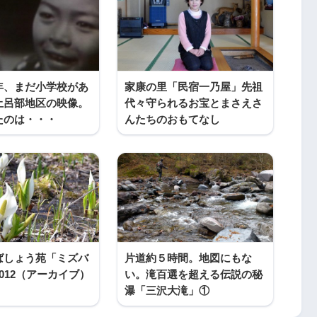
年、まだ小学校があ
家康の里「民宿一乃屋」先祖
土呂部地区の映像。
代々守られるお宝とまさえさ
たのは・・・
んたちのおもてなし
ばしょう苑「ミズバ
片道約５時間。地図にもな
012（アーカイブ）
い。滝百選を超える伝説の秘
瀑「三沢大滝」①