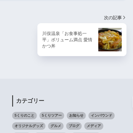
次の記事
川俣温泉「お食事処一
平」ボリューム満点 愛情
かつ丼
カテゴリー
5くりのこと
5くりツアー
お知らせ
インバウンド
オリジナルグッズ
グルメ
ブログ
メディア