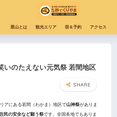
栗山とは
観光エリア
宿＆予約
アクセス
笑いのたえない元気祭 若間地区
リアにある若間（わかま）地区で
山神祭
がありま
住民の安全など願う祭
です
。全国各地でもありま