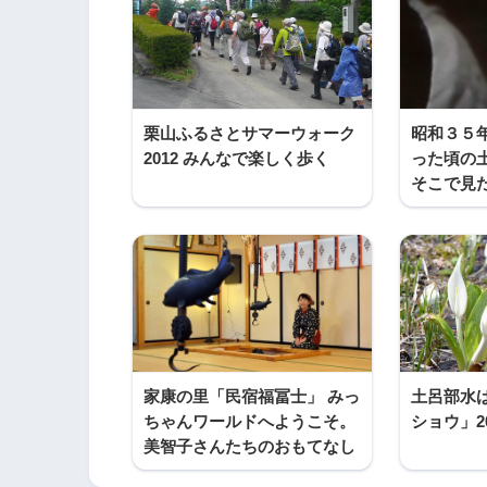
栗山ふるさとサマーウォーク
昭和３５
2012 みんなで楽しく歩く
った頃の
そこで見
家康の里「民宿福冨士」 みっ
土呂部水
ちゃんワールドへようこそ。
ショウ」2
美智子さんたちのおもてなし