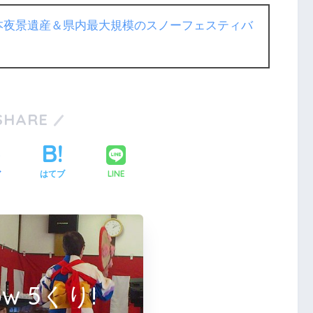
日本夜景遺産＆県内最大規模のスノーフェスティバ
SHARE
LINE
ア
はてブ
low 5くり!