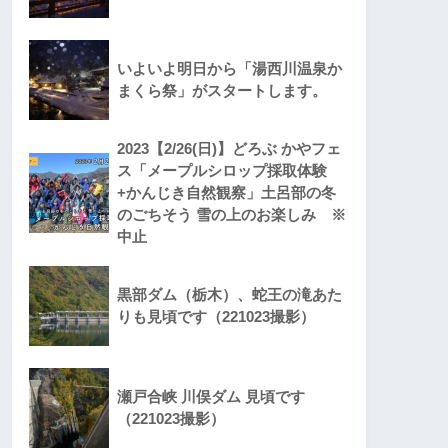
いよいよ明日から「湯西川温泉か
まくら祭」がスタートします。
2023【2/26(日)】どろぶ かやフェ
ス「メープルシロップ採取体験
+かんじき自然観察」土呂部の冬
のごちそう 雪の上のお楽しみ ※
中止
黒部ダム（栃木）、蛇王の滝あた
りも見頃です（221023撮影）
瀬戸合峡 川俣ダム 見頃です
（221023撮影）