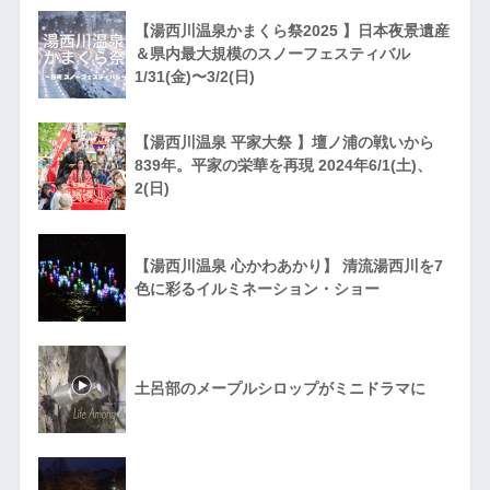
【湯西川温泉かまくら祭2025 】日本夜景遺産
＆県内最大規模のスノーフェスティバル
1/31(金)〜3/2(日)
【湯西川温泉 平家大祭 】壇ノ浦の戦いから
839年。平家の栄華を再現 2024年6/1(土)、
2(日)
【湯西川温泉 心かわあかり】 清流湯西川を7
色に彩るイルミネーション・ショー
土呂部のメープルシロップがミニドラマに