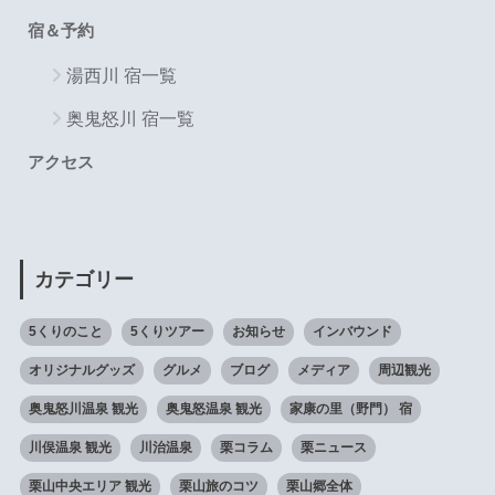
宿＆予約
湯西川 宿一覧
奥鬼怒川 宿一覧
アクセス
カテゴリー
5くりのこと
5くりツアー
お知らせ
インバウンド
オリジナルグッズ
グルメ
ブログ
メディア
周辺観光
奥鬼怒川温泉 観光
奥鬼怒温泉 観光
家康の里（野門） 宿
川俣温泉 観光
川治温泉
栗コラム
栗ニュース
栗山中央エリア 観光
栗山旅のコツ
栗山郷全体