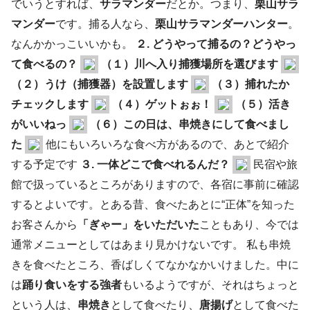
でいうとすれば、
サラマンダー
だとか。つまり、
栗山サラ
マンダー
です。捕る人なら、
栗山サラマンダーハンター
。
なんかかっこいいかも。
２. どうやって捕るの？どうやっ
て食べるの？
（１）川へ入り捕獲場所を選びます
（２）うけ（捕獲器）を設置します
（３）捕れたか
チェックします
（４）ゲットぉぉ！
（５）活き
がいいねっ
（６）この日は、串焼きにして食べまし
た
他にもいろいろな食べ方があるので、あとで紹介
する予定です
３. 一体どこで食べれるんだ？
民宿や旅
館で扱っているところがありますので、各宿に事前に確認
するとよいです。とある昔、食べたあとに“正体”を知った
お客さんから
「ぎゃー」をいただいた
こともあり、今では
通常メニューとしてはあまり見かけないです。 私も串焼
きを食べたところ、香ばしくてなかなかいけました。中に
は
踊り食いをする強者
もいるようですが、それはちょっと
という人は、
串焼き
として食べたり、
唐揚げ
として食べた