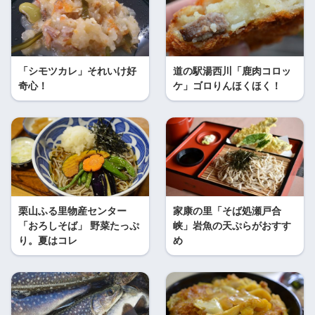
「シモツカレ」それいけ好
道の駅湯西川「鹿肉コロッ
奇心！
ケ」ゴロりんほくほく！
栗山ふる里物産センター
家康の里「そば処瀬戸合
「おろしそば」 野菜たっぷ
峡」岩魚の天ぷらがおすす
り。夏はコレ
め