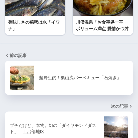
美味しさの秘密は水「イワ
川俣温泉「お食事処一平」
ナ」
ボリューム満点 愛情かつ丼
前の記事
超野生的！栗山流バーベキュー「石焼き」
次の記事
プチだけど、本物。幻の「ダイヤモンドダス
ト」 土呂部地区