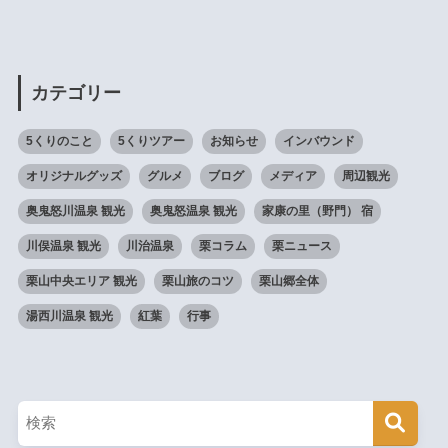
カテゴリー
5くりのこと
5くりツアー
お知らせ
インバウンド
オリジナルグッズ
グルメ
ブログ
メディア
周辺観光
奥鬼怒川温泉 観光
奥鬼怒温泉 観光
家康の里（野門） 宿
川俣温泉 観光
川治温泉
栗コラム
栗ニュース
栗山中央エリア 観光
栗山旅のコツ
栗山郷全体
湯西川温泉 観光
紅葉
行事