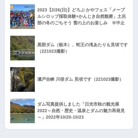
2023【2/26(日)】どろぶ かやフェス「メープ
ルシロップ採取体験+かんじき自然観察」土呂
部の冬のごちそう 雪の上のお楽しみ ※中止
黒部ダム（栃木）、蛇王の滝あたりも見頃です
（221023撮影）
瀬戸合峡 川俣ダム 見頃です（221023撮影）
ダム写真提供しました「日光市秋の観光展
2022～自然・歴史・温泉とダムの魅力再発見
～」2022年10/20-10/23