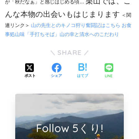
栗山では、こ
が「秋だなぁ」と感じはじめる頃…
んな本物の出会いもはじまります
＜関
連リンク＞
山の先生とのキノコ狩り奮闘記はこちら
お食
事処山味「手打ちそば」山の幸と清水へのこだわり
SHARE
LINE
ポスト
シェア
はてブ
Follow 5くり!