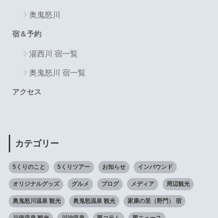
奥鬼怒川
宿＆予約
湯西川 宿一覧
奥鬼怒川 宿一覧
アクセス
カテゴリー
5くりのこと
5くりツアー
お知らせ
インバウンド
オリジナルグッズ
グルメ
ブログ
メディア
周辺観光
奥鬼怒川温泉 観光
奥鬼怒温泉 観光
家康の里（野門） 宿
川俣温泉 観光
川治温泉
栗コラム
栗ニュース