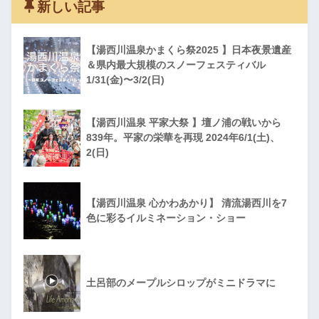
新しい記事
【湯西川温泉かまくら祭2025 】日本夜景遺産
＆県内最大規模のスノーフェスティバル
1/31(金)〜3/2(日)
【湯西川温泉 平家大祭 】壇ノ浦の戦いから
839年。平家の栄華を再現 2024年6/1(土)、
2(日)
【湯西川温泉 心かわあかり】 清流湯西川を7
色に彩るイルミネーション・ショー
土呂部のメープルシロップがミニドラマに