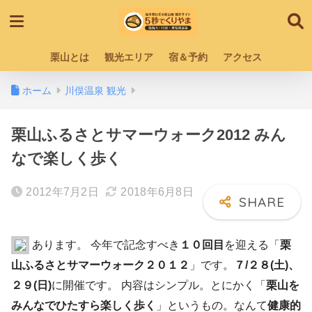
栗山とは
観光エリア
宿＆予約
アクセス
ホーム
川俣温泉 観光
栗山ふるさとサマーウォーク2012 みん
なで楽しく歩く
2012年7月2日
2018年6月8日
あります。 今年で記念すべき
１０回目
を迎える「
栗
山ふるさとサマーウォーク２０１２
」です。
７/２８(土)、
２９(日)
に開催です。
内容はシンプル。とにかく「
栗山を
みんなでひたすら楽しく歩く
」というもの。なんて
健康的