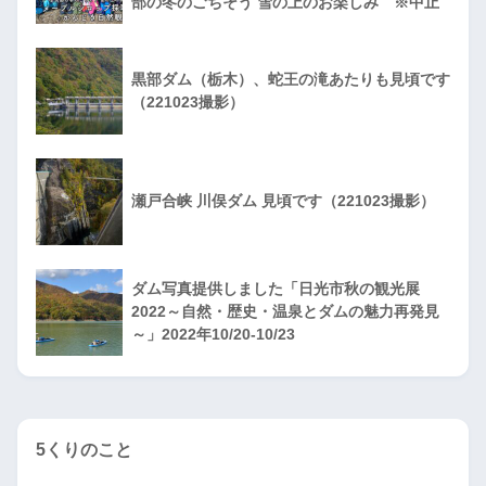
部の冬のごちそう 雪の上のお楽しみ ※中止
黒部ダム（栃木）、蛇王の滝あたりも見頃です
（221023撮影）
瀬戸合峡 川俣ダム 見頃です（221023撮影）
ダム写真提供しました「日光市秋の観光展
2022～自然・歴史・温泉とダムの魅力再発見
～」2022年10/20-10/23
5くりのこと