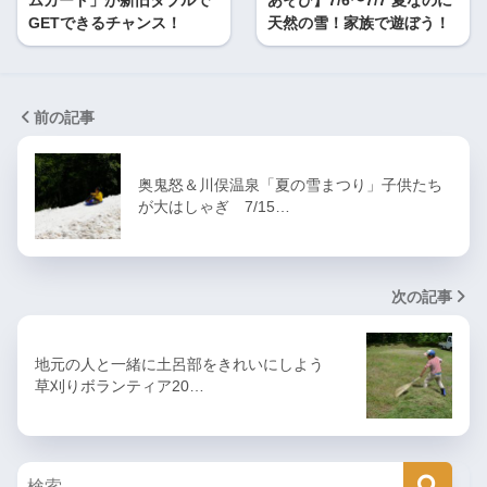
ムカード」が新旧ダブルで
あそび】7/6〜7/7 夏なのに
GETできるチャンス！
天然の雪！家族で遊ぼう！
前の記事
奥鬼怒＆川俣温泉「夏の雪まつり」子供たち
が大はしゃぎ 7/15…
次の記事
地元の人と一緒に土呂部をきれいにしよう
草刈りボランティア20…