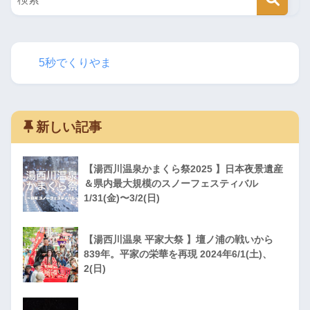
5秒でくりやま
新しい記事
【湯西川温泉かまくら祭2025 】日本夜景遺産
＆県内最大規模のスノーフェスティバル
1/31(金)〜3/2(日)
【湯西川温泉 平家大祭 】壇ノ浦の戦いから
839年。平家の栄華を再現 2024年6/1(土)、
2(日)