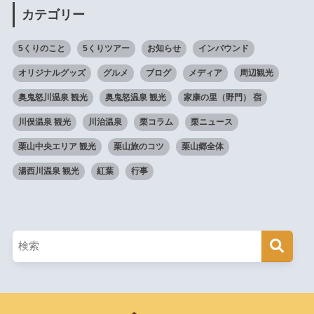
カテゴリー
5くりのこと
5くりツアー
お知らせ
インバウンド
オリジナルグッズ
グルメ
ブログ
メディア
周辺観光
奥鬼怒川温泉 観光
奥鬼怒温泉 観光
家康の里（野門） 宿
川俣温泉 観光
川治温泉
栗コラム
栗ニュース
栗山中央エリア 観光
栗山旅のコツ
栗山郷全体
湯西川温泉 観光
紅葉
行事