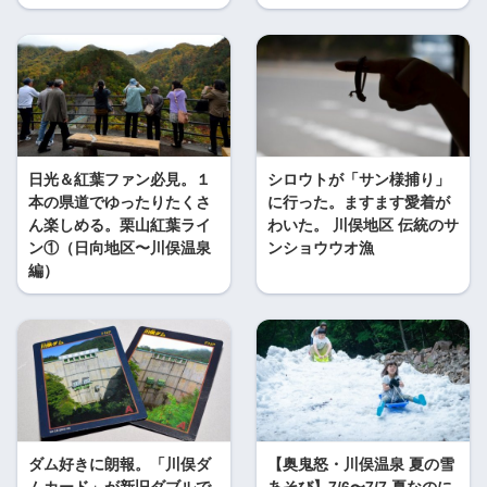
日光＆紅葉ファン必見。１
シロウトが「サン様捕り」
本の県道でゆったりたくさ
に行った。ますます愛着が
ん楽しめる。栗山紅葉ライ
わいた。 川俣地区 伝統のサ
ン①（日向地区〜川俣温泉
ンショウウオ漁
編）
ダム好きに朗報。「川俣ダ
【奥鬼怒・川俣温泉 夏の雪