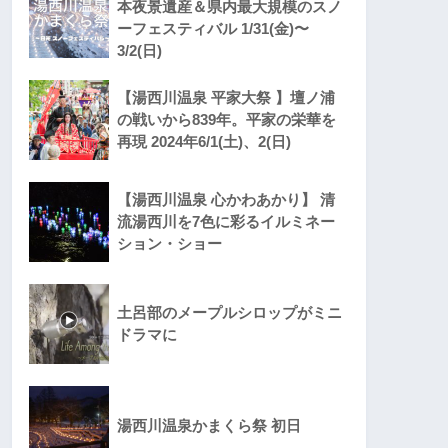
本夜景遺産＆県内最大規模のスノ
ーフェスティバル 1/31(金)〜
3/2(日)
【湯西川温泉 平家大祭 】壇ノ浦
の戦いから839年。平家の栄華を
再現 2024年6/1(土)、2(日)
【湯西川温泉 心かわあかり】 清
流湯西川を7色に彩るイルミネー
ション・ショー
土呂部のメープルシロップがミニ
ドラマに
湯西川温泉かまくら祭 初日