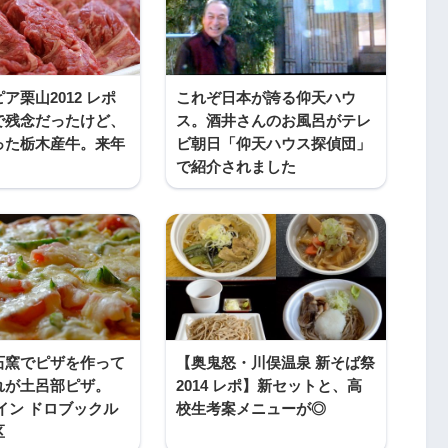
ア栗山2012 レポ
これぞ日本が誇る仰天ハウ
で残念だったけど、
ス。酒井さんのお風呂がテレ
った栃木産牛。来年
ビ朝日「仰天ハウス探偵団」
で紹介されました
石窯でピザを作って
【奥鬼怒・川俣温泉 新そば祭
れが土呂部ピザ。
2014 レポ】新セットと、高
イン ドロブックル
校生考案メニューが◎
区