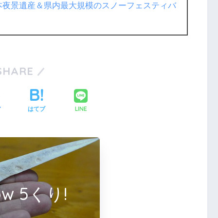
日本夜景遺産＆県内最大規模のスノーフェスティバ
SHARE
LINE
ア
はてブ
low 5くり!