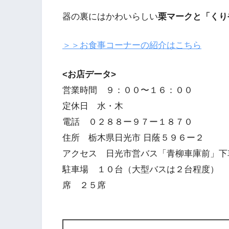
器の裏にはかわいらしい
栗マークと「くり
＞＞お食事コーナーの紹介はこちら
<お店データ>
営業時間 ９：００〜１６：００
定休日 水・木
電話 ０２８８ー９７ー１８７０
住所 栃木県日光市 日蔭５９６ー２
アクセス 日光市営バス「青柳車庫前」下
駐車場 １０台（大型バスは２台程度）
席 ２５席