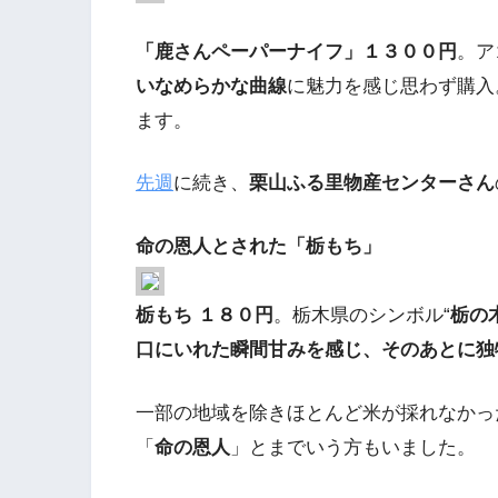
「鹿さんペーパーナイフ」１３００円
。ア
いなめらかな曲線
に魅力を感じ思わず購入
ます。
先週
に続き、
栗山ふる里物産センターさん
命の恩人とされた「栃もち」
栃もち １８０円
。栃木県のシンボル“
栃の
口にいれた瞬間甘みを感じ、そのあとに独
一部の地域を除きほとんど米が採れなかっ
「
命の恩人
」とまでいう方もいました。