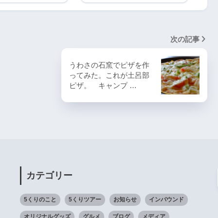
次の記事
うわさの石窯でピザを作
ってみた。これが土呂部
ピザ。 キャンプ …
カテゴリー
5くりのこと
5くりツアー
お知らせ
インバウンド
オリジナルグッズ
グルメ
ブログ
メディア