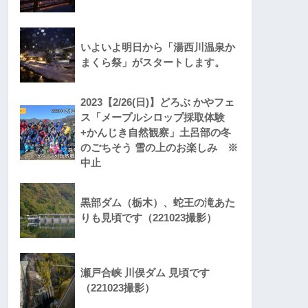
いよいよ明日から「湯西川温泉か
まくら祭」がスタートします。
2023【2/26(日)】どろぶ かやフェ
ス「メープルシロップ採取体験
+かんじき自然観察」土呂部の冬
のごちそう 雪の上のお楽しみ ※
中止
黒部ダム（栃木）、蛇王の滝あた
りも見頃です（221023撮影）
瀬戸合峡 川俣ダム 見頃です
（221023撮影）