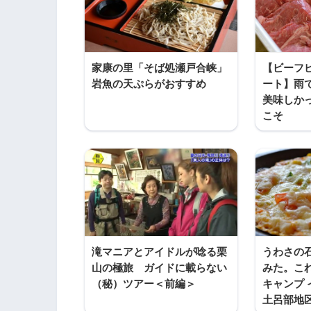
家康の里「そば処瀬戸合峡」
【ビーフピ
岩魚の天ぷらがおすすめ
ート】雨
美味しか
こそ
滝マニアとアイドルが唸る栗
うわさの
山の極旅 ガイドに載らない
みた。こ
（秘）ツアー＜前編＞
キャンプ 
土呂部地