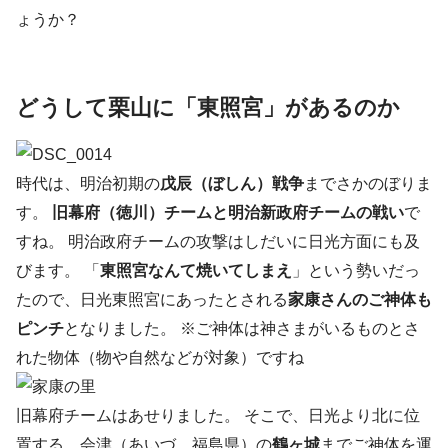
ょうか？
どうして栗山に「東照宮」があるのか
時代は、明治初期の
戊辰（ぼしん）戦争
までさかのぼりま
す。
旧幕府（徳川）チームと明治新政府チームの戦い
で
すね。 明治政府チームの攻撃はしだいに日光方面にも及
びます。 「
東照宮なんて焼いてしまえ
」という勢いだっ
たので、日光東照宮にあったとされる
家康さんのご神体も
ピンチ
となりました。 ※ご神体は神さまがいるものとさ
れた物体（物や自然などが対象）ですね
旧幕府チームはあせりました。 そこで、日光より北に位
置する、会津（あいづ、福島県）の
鶴ヶ城
までご神体を運