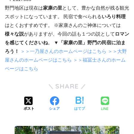
野門地区は現在は
家康の里
として、豊かな自然が残る観光
スポットになっています。 民宿で食べられる
いろり料理
はとくおすすめです。 ※家康さんのご神体については
様々な説
がありますが、今回の話も１つの説として
ロマン
を感じてくださいね
。
▼「家康の里」野門の民宿に泊ま
ろう！
＞＞一乃屋さんのホームページはこちら
＞＞大野
屋さんのホームページはこちら
＞＞福冨士さんのホーム
ページはこちら
SHARE
LINE
ポスト
シェア
はてブ