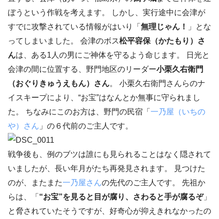
ぼうという作戦を考えます。 しかし、実行途中に会津が
すでに攻撃されている情報がはいり「
無理じゃん！
」とな
ってしまいました。 会津のボス
松平容保（かたもり）さ
ん
は、ある1人の男にご神体を守るよう命じます。 日光と
会津の間に位置する、野門地区のリーダー
小栗久右衛門
（おぐりきゅうえもん）さん
。 小栗久右衛門さんらのナ
イスキープにより、“お宝”はなんとか無事に守られまし
た。 ちなみにこのお方は、野門の民宿「
一乃屋（いちの
や）さん
」の６代前のご主人です。
戦争後も、例のブツは誰にも見られることはなく隠されて
いましたが、長い年月がたち再発見されます。 見つけた
のが、またまた
一乃屋さん
の先代のご主人です。 先祖か
らは、「
“お宝”を見ると目が腐り、さわると手が腐るぞ
」
と脅されていたそうですが、好奇心が抑えきれなかったの