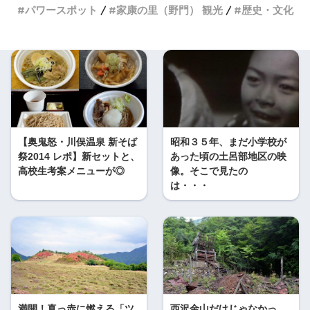
パワースポット
家康の里（野門） 観光
歴史・文化
【奥鬼怒・川俣温泉 新そば
昭和３５年、まだ小学校が
祭2014 レポ】新セットと、
あった頃の土呂部地区の映
高校生考案メニューが◎
像。そこで見たの
は・・・
満開！真っ赤に燃える「ツ
西沢金山だけじゃなかっ