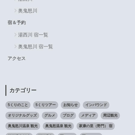
奥鬼怒川
宿＆予約
湯西川 宿一覧
奥鬼怒川 宿一覧
アクセス
カテゴリー
5くりのこと
5くりツアー
お知らせ
インバウンド
オリジナルグッズ
グルメ
ブログ
メディア
周辺観光
奥鬼怒川温泉 観光
奥鬼怒温泉 観光
家康の里（野門） 宿