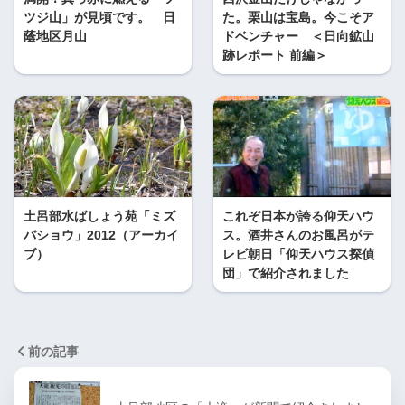
ツジ山」が見頃です。 日
た。栗山は宝島。今こそア
蔭地区月山
ドベンチャー ＜日向鉱山
跡レポート 前編＞
土呂部水ばしょう苑「ミズ
これぞ日本が誇る仰天ハウ
バショウ」2012（アーカイ
ス。酒井さんのお風呂がテ
ブ）
レビ朝日「仰天ハウス探偵
団」で紹介されました
前の記事