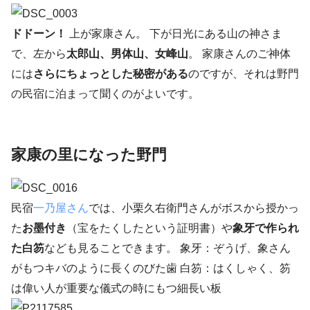
ドドーン！
上が家康さん。 下が日光にある山の神さま
で、左から
太郎山、男体山、女峰山
。 家康さんのご神体
には
さらにちょっとした秘密がある
のですが、それは野門
の民宿に泊まって聞くのがよいです。
家康の里になった野門
民宿
一乃屋さん
では、小栗久右衛門さんがボスから授かっ
た
お墨付き
（宝をたくしたという証明書）や
象牙で作られ
た白笏
なども見ることできます。 象牙：ぞうげ、象さん
がもつキバのように長くのびた歯 白笏：はくしゃく、笏
は偉い人が重要な儀式の時にもつ細長い板