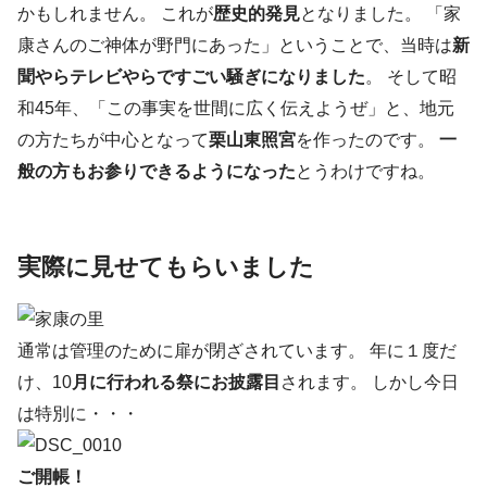
かもしれません。 これが
歴史的発見
となりました。 「家
康さんのご神体が野門にあった」ということで、当時は
新
聞やらテレビやらですごい騒ぎになりました
。 そして昭
和45年、「この事実を世間に広く伝えようぜ」と、地元
の方たちが中心となって
栗山東照宮
を作ったのです。
一
般の方もお参りできるようになった
とうわけですね。
実際に見せてもらいました
通常は管理のために扉が閉ざされています。 年に１度だ
け、10
月に行われる祭にお披露目
されます。 しかし今日
は特別に・・・
ご開帳！