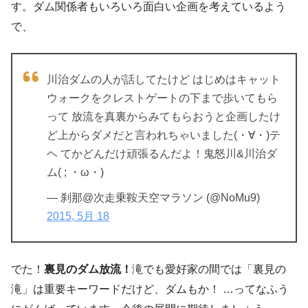
す。ダム関係者もいろいろ面白い企画を考えているよう
で、
川治ダムの人が話してたけど はじめはキャット
ウォークをクレストゲートの下まで歩いてもら
って 放流を真裏からみてもらおうと企画したけ
ど上からダメだと言われちゃいました(・∀・)テ
ヘ てかどんだけ頑張るんだよ！鬼怒川&川治ダ
ム( ; ・ω・)
— 刹那@次走乗鞍天空マラソン (@NoMu9)
2015, 5月 18
でた！
裏見のダム放流！
滝でも愛好家の間では「裏見の
滝」は重要キーワードだけど、ダムもか！ …ってなふう