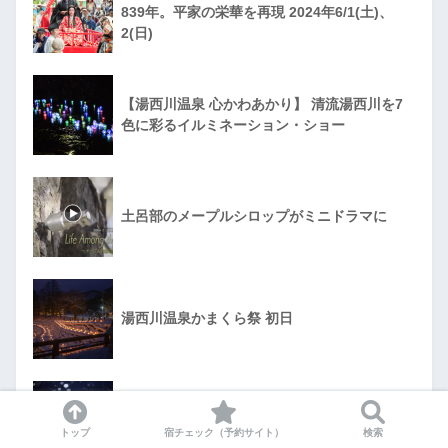
839年。平家の栄華を再現 2024年6/1(土)、
2(日)
【湯西川温泉 心かわあかり】 清流湯西川を7
色に彩るイルミネーション・ショー
土呂部のメープルシロップがミニドラマに
湯西川温泉かまくら祭 初日
いよいよ明日から「湯西川温泉かまくら祭」が
スタートします。
トップ
宿チェック（予約サイト）
検索