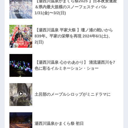
【湯西川温泉かまくら祭2025 】日本夜景遺産
＆県内最大規模のスノーフェスティバル
1/31(金)〜3/2(日)
【湯西川温泉 平家大祭 】壇ノ浦の戦いから
839年。平家の栄華を再現 2024年6/1(土)、
2(日)
【湯西川温泉 心かわあかり】 清流湯西川を7
色に彩るイルミネーション・ショー
土呂部のメープルシロップがミニドラマに
湯西川温泉かまくら祭 初日