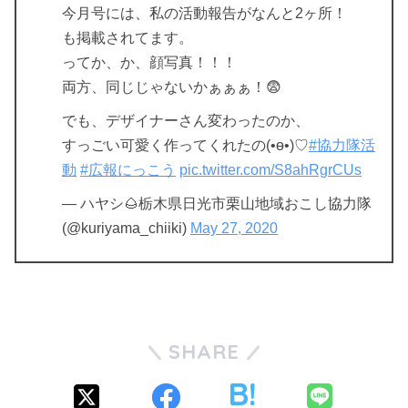
今月号には、私の活動報告がなんと2ヶ所！
も掲載されてます。
ってか、か、顔写真！！！
両方、同じじゃないかぁぁぁ！😨
でも、デザイナーさん変わったのか、
すっごい可愛く作ってくれたの(•ө•)♡
#協力隊活
動
#広報にっこう
pic.twitter.com/S8ahRgrCUs
— ハヤシ🌰栃木県日光市栗山地域おこし協力隊
(@kuriyama_chiiki)
May 27, 2020
SHARE