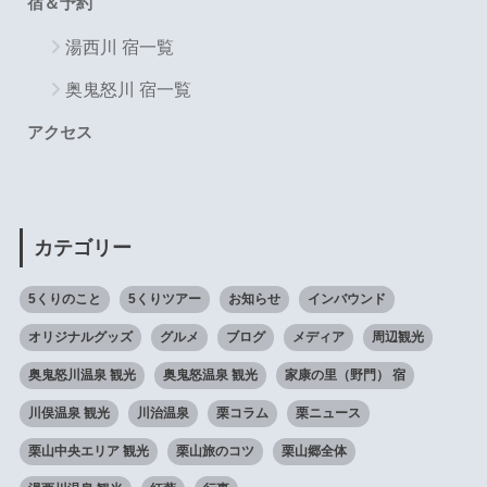
宿＆予約
湯西川 宿一覧
奥鬼怒川 宿一覧
アクセス
カテゴリー
5くりのこと
5くりツアー
お知らせ
インバウンド
オリジナルグッズ
グルメ
ブログ
メディア
周辺観光
奥鬼怒川温泉 観光
奥鬼怒温泉 観光
家康の里（野門） 宿
川俣温泉 観光
川治温泉
栗コラム
栗ニュース
栗山中央エリア 観光
栗山旅のコツ
栗山郷全体