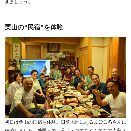
きましょう。
栗山の“民宿”を体験
初日は栗山の民宿を体験。日蔭地区にある
まごころ
さんに
宿泊しました。外国人でも分けへだてなくもてなす斎藤さ