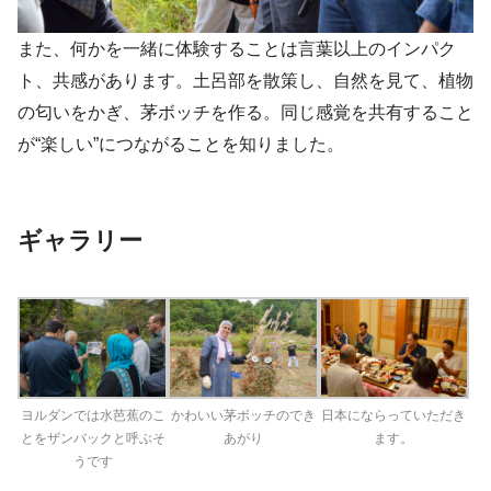
また、何かを一緒に体験することは言葉以上のインパク
ト、共感があります。土呂部を散策し、自然を見て、植物
の匂いをかぎ、茅ボッチを作る。同じ感覚を共有すること
が“楽しい”につながることを知りました。
ギャラリー
かわいい茅ボッチのでき
日本にならっていただき
ヨルダンでは水芭蕉のこ
あがり
ます。
とをザンバックと呼ぶそ
うです