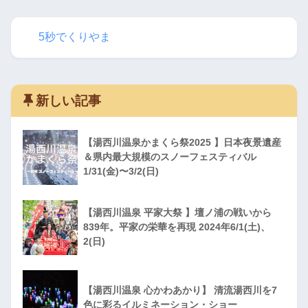
5秒でくりやま
新しい記事
【湯西川温泉かまくら祭2025 】日本夜景遺産
＆県内最大規模のスノーフェスティバル
1/31(金)〜3/2(日)
【湯西川温泉 平家大祭 】壇ノ浦の戦いから
839年。平家の栄華を再現 2024年6/1(土)、
2(日)
【湯西川温泉 心かわあかり】 清流湯西川を7
色に彩るイルミネーション・ショー