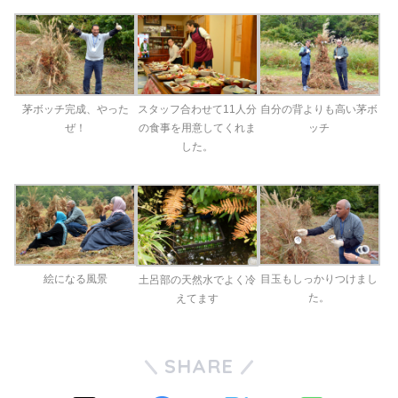
茅ボッチ完成、やった
スタッフ合わせて11人分
自分の背よりも高い茅ボ
ぜ！
の食事を用意してくれま
ッチ
した。
絵になる風景
目玉もしっかりつけまし
土呂部の天然水でよく冷
た。
えてます
SHARE