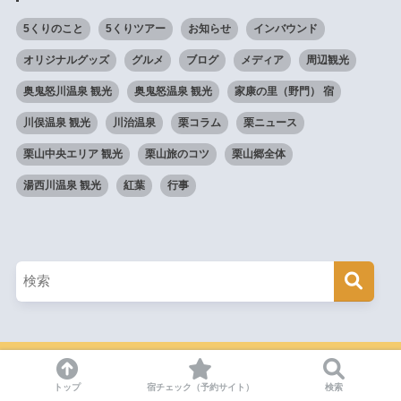
5くりのこと
5くりツアー
お知らせ
インバウンド
オリジナルグッズ
グルメ
ブログ
メディア
周辺観光
奥鬼怒川温泉 観光
奥鬼怒温泉 観光
家康の里（野門） 宿
川俣温泉 観光
川治温泉
栗コラム
栗ニュース
栗山中央エリア 観光
栗山旅のコツ
栗山郷全体
湯西川温泉 観光
紅葉
行事
HOME
トップ
宿チェック（予約サイト）
検索