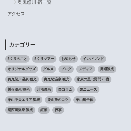
奥鬼怒川 宿一覧
アクセス
カテゴリー
5くりのこと
5くりツアー
お知らせ
インバウンド
オリジナルグッズ
グルメ
ブログ
メディア
周辺観光
奥鬼怒川温泉 観光
奥鬼怒温泉 観光
家康の里（野門） 宿
川俣温泉 観光
川治温泉
栗コラム
栗ニュース
栗山中央エリア 観光
栗山旅のコツ
栗山郷全体
湯西川温泉 観光
紅葉
行事