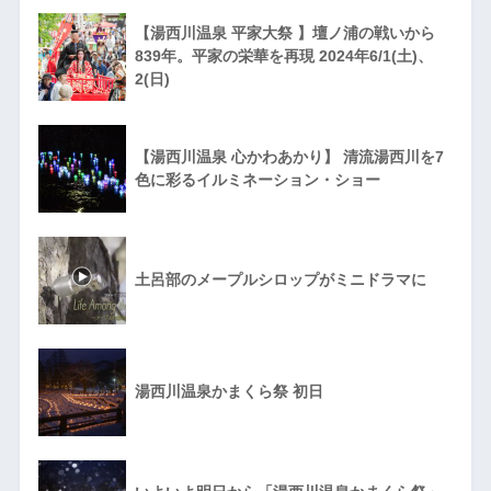
【湯西川温泉 平家大祭 】壇ノ浦の戦いから
839年。平家の栄華を再現 2024年6/1(土)、
2(日)
【湯西川温泉 心かわあかり】 清流湯西川を7
色に彩るイルミネーション・ショー
土呂部のメープルシロップがミニドラマに
湯西川温泉かまくら祭 初日