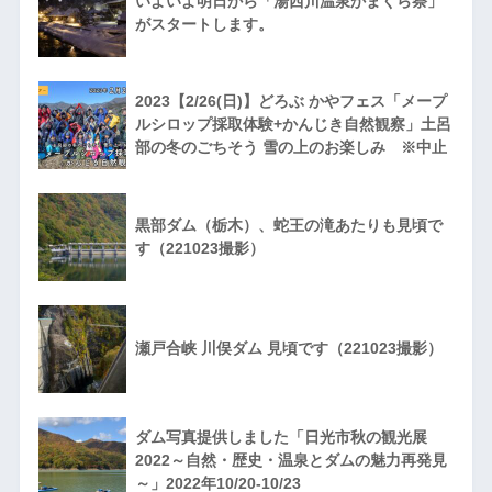
いよいよ明日から「湯西川温泉かまくら祭」
がスタートします。
2023【2/26(日)】どろぶ かやフェス「メープ
ルシロップ採取体験+かんじき自然観察」土呂
部の冬のごちそう 雪の上のお楽しみ ※中止
黒部ダム（栃木）、蛇王の滝あたりも見頃で
す（221023撮影）
瀬戸合峡 川俣ダム 見頃です（221023撮影）
ダム写真提供しました「日光市秋の観光展
2022～自然・歴史・温泉とダムの魅力再発見
～」2022年10/20-10/23