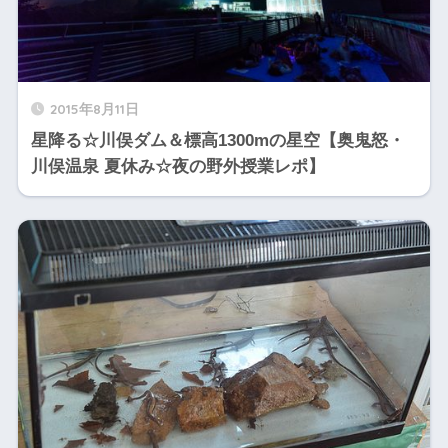
2015年8月11日
星降る☆川俣ダム＆標高1300mの星空【奥鬼怒・
川俣温泉 夏休み☆夜の野外授業レポ】