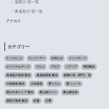
湯西川 宿一覧
奥鬼怒川 宿一覧
アクセス
カテゴリー
5くりのこと
5くりツアー
お知らせ
インバウンド
オリジナルグッズ
グルメ
ブログ
メディア
周辺観光
奥鬼怒川温泉 観光
奥鬼怒温泉 観光
家康の里（野門） 宿
川俣温泉 観光
川治温泉
栗コラム
栗ニュース
栗山中央エリア 観光
栗山旅のコツ
栗山郷全体
湯西川温泉 観光
紅葉
行事