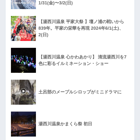
1/31(金)〜3/2(日)
【湯西川温泉 平家大祭 】壇ノ浦の戦いから
839年。平家の栄華を再現 2024年6/1(土)、
2(日)
【湯西川温泉 心かわあかり】 清流湯西川を7
色に彩るイルミネーション・ショー
土呂部のメープルシロップがミニドラマに
湯西川温泉かまくら祭 初日