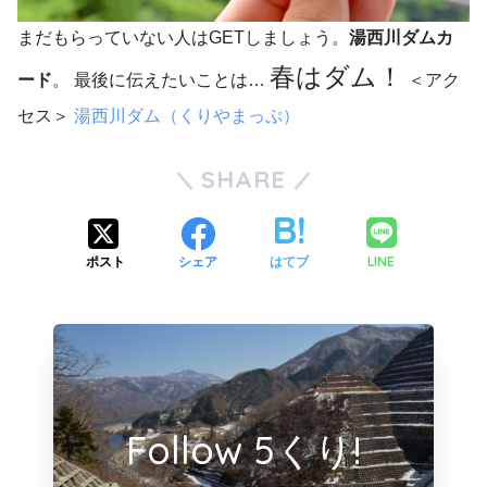
まだもらっていない人はGETしましょう。
湯西川ダムカ
春はダム！
ード
。 最後に伝えたいことは…
＜アク
セス＞
湯西川ダム（くりやまっぷ）
SHARE
LINE
ポスト
シェア
はてブ
Follow 5くり!