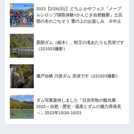
2023【2/26(日)】どろぶ かやフェス「メープ
ルシロップ採取体験+かんじき自然観察」土呂
部の冬のごちそう 雪の上のお楽しみ ※中止
黒部ダム（栃木）、蛇王の滝あたりも見頃です
（221023撮影）
瀬戸合峡 川俣ダム 見頃です（221023撮影）
ダム写真提供しました「日光市秋の観光展
2022～自然・歴史・温泉とダムの魅力再発見
～」2022年10/20-10/23