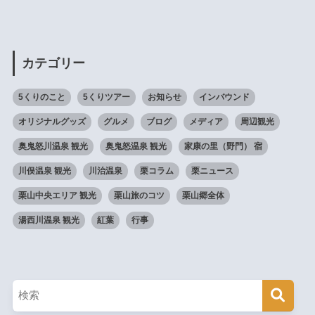
カテゴリー
5くりのこと
5くりツアー
お知らせ
インバウンド
オリジナルグッズ
グルメ
ブログ
メディア
周辺観光
奥鬼怒川温泉 観光
奥鬼怒温泉 観光
家康の里（野門） 宿
川俣温泉 観光
川治温泉
栗コラム
栗ニュース
栗山中央エリア 観光
栗山旅のコツ
栗山郷全体
湯西川温泉 観光
紅葉
行事