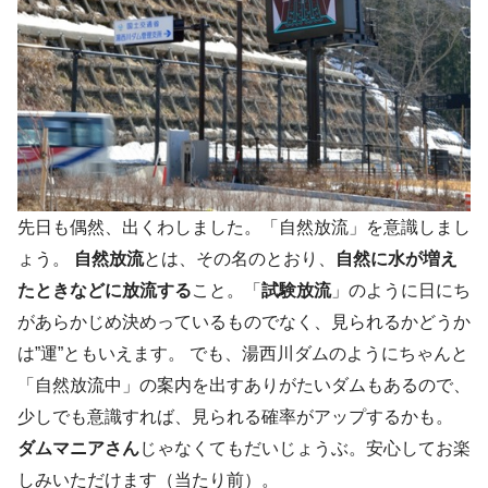
先日も偶然、出くわしました。「自然放流」を意識しまし
ょう。
自然放流
とは、その名のとおり、
自然に水が増え
たときなどに放流する
こと。「
試験放流
」のように日にち
があらかじめ決めっているものでなく、見られるかどうか
は”運”ともいえます。 でも、湯西川ダムのようにちゃんと
「自然放流中」の案内を出すありがたいダムもあるので、
少しでも意識すれば、見られる確率がアップするかも。
ダムマニアさん
じゃなくてもだいじょうぶ。安心してお楽
しみいただけます（当たり前）。