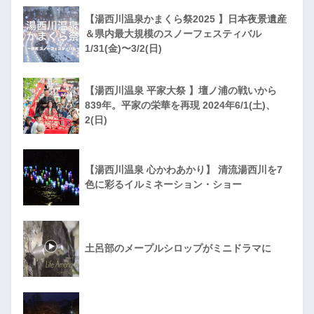
【湯西川温泉かまくら祭2025 】日本夜景遺産
＆県内最大規模のスノーフェスティバル
1/31(金)〜3/2(日)
【湯西川温泉 平家大祭 】壇ノ浦の戦いから
839年。平家の栄華を再現 2024年6/1(土)、
2(日)
【湯西川温泉 心かわあかり】 清流湯西川を7
色に彩るイルミネーション・ショー
土呂部のメープルシロップがミニドラマに