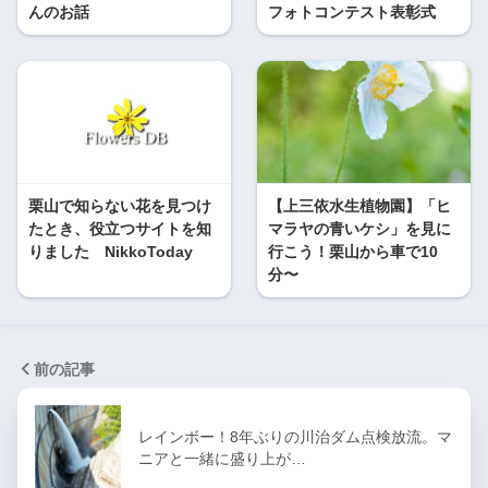
んのお話
フォトコンテスト表彰式
栗山で知らない花を見つけ
【上三依水生植物園】「ヒ
たとき、役立つサイトを知
マラヤの青いケシ」を見に
りました NikkoToday
行こう！栗山から車で10
分〜
前の記事
レインボー！8年ぶりの川治ダム点検放流。マ
ニアと一緒に盛り上が…