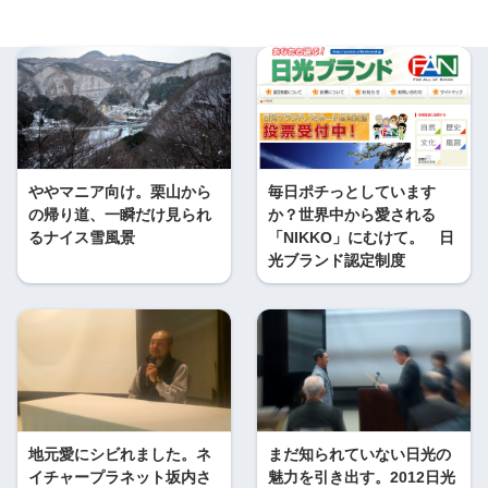
ややマニア向け。栗山から
毎日ポチっとしています
の帰り道、一瞬だけ見られ
か？世界中から愛される
るナイス雪風景
「NIKKO」にむけて。 日
光ブランド認定制度
地元愛にシビれました。ネ
まだ知られていない日光の
イチャープラネット坂内さ
魅力を引き出す。2012日光