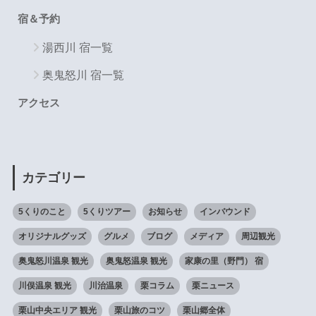
宿＆予約
湯西川 宿一覧
奥鬼怒川 宿一覧
アクセス
カテゴリー
5くりのこと
5くりツアー
お知らせ
インバウンド
オリジナルグッズ
グルメ
ブログ
メディア
周辺観光
奥鬼怒川温泉 観光
奥鬼怒温泉 観光
家康の里（野門） 宿
川俣温泉 観光
川治温泉
栗コラム
栗ニュース
栗山中央エリア 観光
栗山旅のコツ
栗山郷全体