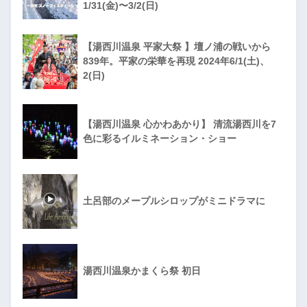
1/31(金)〜3/2(日)
【湯西川温泉 平家大祭 】壇ノ浦の戦いから
839年。平家の栄華を再現 2024年6/1(土)、
2(日)
【湯西川温泉 心かわあかり】 清流湯西川を7
色に彩るイルミネーション・ショー
土呂部のメープルシロップがミニドラマに
湯西川温泉かまくら祭 初日