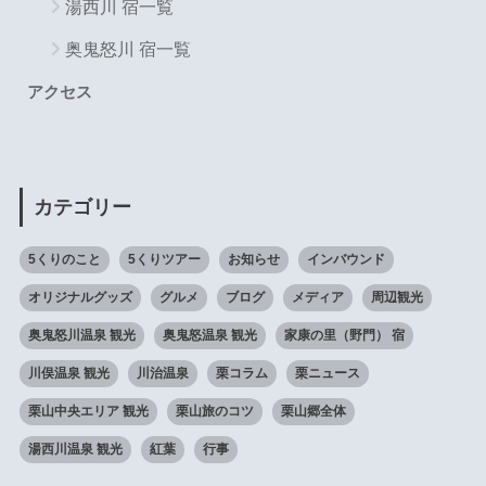
湯西川 宿一覧
奥鬼怒川 宿一覧
アクセス
カテゴリー
5くりのこと
5くりツアー
お知らせ
インバウンド
オリジナルグッズ
グルメ
ブログ
メディア
周辺観光
奥鬼怒川温泉 観光
奥鬼怒温泉 観光
家康の里（野門） 宿
川俣温泉 観光
川治温泉
栗コラム
栗ニュース
栗山中央エリア 観光
栗山旅のコツ
栗山郷全体
湯西川温泉 観光
紅葉
行事