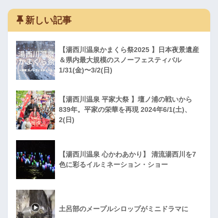
新しい記事
【湯西川温泉かまくら祭2025 】日本夜景遺産
＆県内最大規模のスノーフェスティバル
1/31(金)〜3/2(日)
【湯西川温泉 平家大祭 】壇ノ浦の戦いから
839年。平家の栄華を再現 2024年6/1(土)、
2(日)
【湯西川温泉 心かわあかり】 清流湯西川を7
色に彩るイルミネーション・ショー
土呂部のメープルシロップがミニドラマに