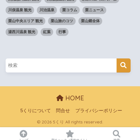
川俣温泉 観光
川治温泉
栗コラム
栗ニュース
栗山中央エリア 観光
栗山旅のコツ
栗山郷全体
湯西川温泉 観光
紅葉
行事
HOME
5くりについて
問合せ
プライバシーポリシー
© 2026 5くり All rights reserved.