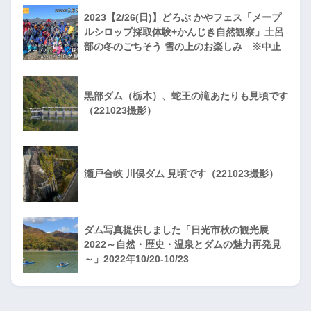
2023【2/26(日)】どろぶ かやフェス「メープ
ルシロップ採取体験+かんじき自然観察」土呂
部の冬のごちそう 雪の上のお楽しみ ※中止
黒部ダム（栃木）、蛇王の滝あたりも見頃です
（221023撮影）
瀬戸合峡 川俣ダム 見頃です（221023撮影）
ダム写真提供しました「日光市秋の観光展
2022～自然・歴史・温泉とダムの魅力再発見
～」2022年10/20-10/23