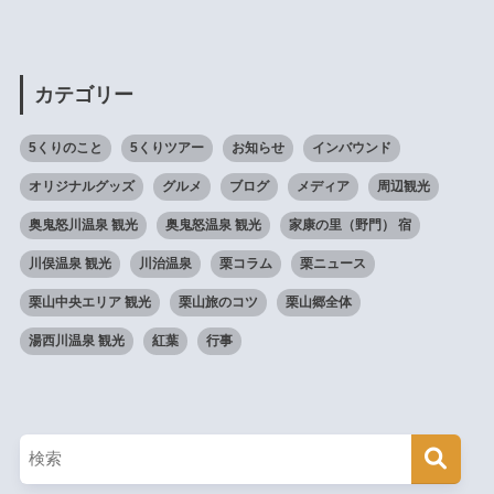
カテゴリー
5くりのこと
5くりツアー
お知らせ
インバウンド
オリジナルグッズ
グルメ
ブログ
メディア
周辺観光
奥鬼怒川温泉 観光
奥鬼怒温泉 観光
家康の里（野門） 宿
川俣温泉 観光
川治温泉
栗コラム
栗ニュース
栗山中央エリア 観光
栗山旅のコツ
栗山郷全体
湯西川温泉 観光
紅葉
行事