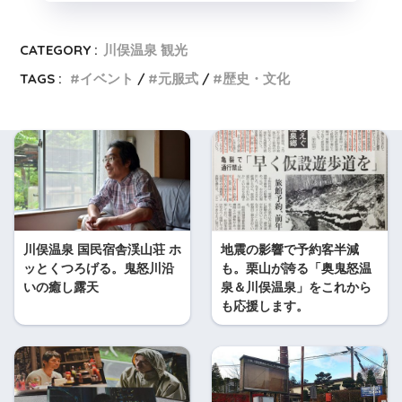
CATEGORY :
川俣温泉 観光
TAGS :
イベント
元服式
歴史・文化
川俣温泉 国民宿舎渓山荘 ホ
地震の影響で予約客半減
ッとくつろげる。鬼怒川沿
も。栗山が誇る「奥鬼怒温
いの癒し露天
泉＆川俣温泉」をこれから
も応援します。