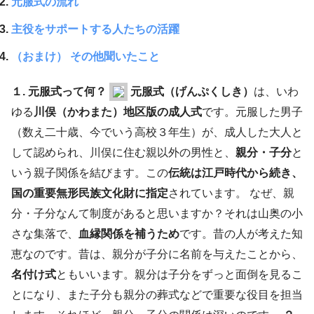
元服式の流れ
主役をサポートする人たちの活躍
（おまけ） その他聞いたこと
１. 元服式って何？
元服式（げんぷくしき）
は、いわ
ゆる
川俣（かわまた）地区版の成人式
です。元服した男子
（数え二十歳、今でいう高校３年生）が、成人した大人と
して認められ、川俣に住む親以外の男性と、
親分・子分
と
いう親子関係を結びます。この
伝統は江戸時代から続き、
国の重要無形民族文化財に指定
されています。 なぜ、親
分・子分なんて制度があると思いますか？それは山奥の小
さな集落で、
血縁関係を補うため
です。昔の人が考えた知
恵なのです。昔は、親分が子分に名前を与えたことから、
名付け式
ともいいます。親分は子分をずっと面倒を見るこ
とになり、また子分も親分の葬式などで重要な役目を担当