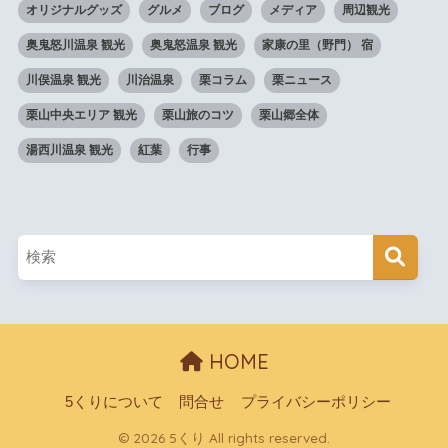
オリジナルグッズ
グルメ
ブログ
メディア
周辺観光
奥鬼怒川温泉 観光
奥鬼怒温泉 観光
家康の里（野門） 宿
川俣温泉 観光
川治温泉
栗コラム
栗ニュース
栗山中央エリア 観光
栗山旅のコツ
栗山郷全体
湯西川温泉 観光
紅葉
行事
HOME
5くりについて
問合せ
プライバシーポリシー
© 2026 5くり All rights reserved.