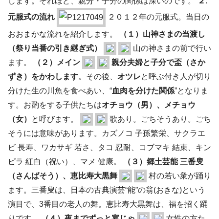
します。それほど、親分・子分の関係は深いのです。
２.
元服式の流れ
２０１２年の元服式。当日の
おおまかな流れを紹介します。
（１）山神さまの当渡し
（祭り当番の引き継ぎ式）
山の神さまの前で行い
ます。
（２）メイン
親分夫婦と子分で盃（さか
ずき）をかわします
。その後、
オツレ
と呼ぶ付き人が切り
分けた生の川魚を食べあい、“
血肉を分けた関係
”となりま
す。お酌をする子供たちは
オチョウ（男）、メチョウ
（女）
と呼びます。
歌あり。ごちそうあり。ごち
そうには意味があります。カズノコ 子孫繁栄、サクラエ
ビ 長寿、ワカサギ 若さ、タコ 忍耐、コブマキ 結束、キン
ピラ 紅白（祝い）、マメ 健康。
（３）郷土芸能 三番叟
（さんばそう）、恵比寿大黒舞
村の若い衆が踊り
ます。三番叟は、日本の古典演芸“能”の翁(おきな)という
演目で、3番目の老人の舞。恵比寿大黒舞は、福を招く踊
りです。
（４）夜までずっと宴じゃ
女性の方た