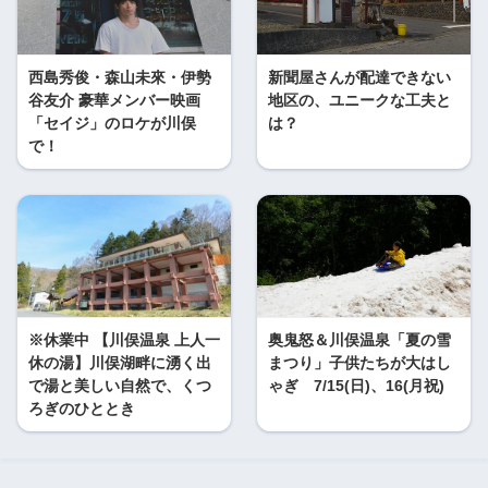
西島秀俊・森山未來・伊勢
新聞屋さんが配達できない
谷友介 豪華メンバー映画
地区の、ユニークな工夫と
「セイジ」のロケが川俣
は？
で！
※休業中 【川俣温泉 上人一
奥鬼怒＆川俣温泉「夏の雪
休の湯】川俣湖畔に湧く出
まつり」子供たちが大はし
で湯と美しい自然で、くつ
ゃぎ 7/15(日)、16(月祝)
ろぎのひととき