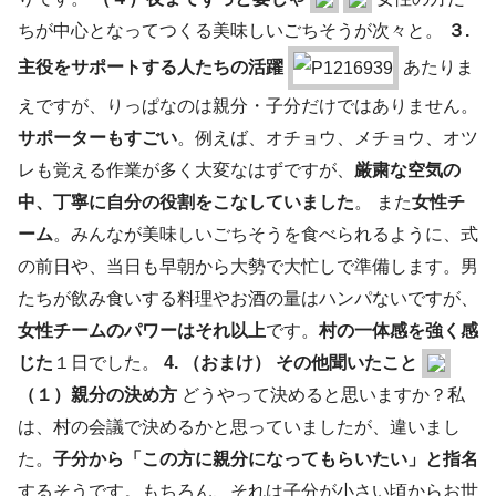
ちが中心となってつくる美味しいごちそうが次々と。
３.
主役をサポートする人たちの活躍
あたりま
えですが、りっぱなのは親分・子分だけではありません。
サポーターもすごい
。例えば、オチョウ、メチョウ、オツ
レも覚える作業が多く大変なはずですが、
厳粛な空気の
中、丁寧に自分の役割をこなしていました
。 また
女性チ
ーム
。みんなが美味しいごちそうを食べられるように、式
の前日や、当日も早朝から大勢で大忙しで準備します。男
たちが飲み食いする料理やお酒の量はハンパないですが、
女性チームのパワーはそれ以上
です。
村の一体感を強く感
じた
１日でした。
4. （おまけ） その他聞いたこと
（１）親分の決め方
どうやって決めると思いますか？私
は、村の会議で決めるかと思っていましたが、違いまし
た。
子分から「この方に親分になってもらいたい」と指名
するそうです。もちろん、それは子分が小さい頃からお世