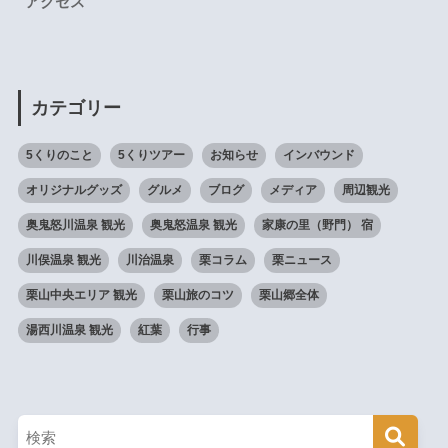
アクセス
カテゴリー
5くりのこと
5くりツアー
お知らせ
インバウンド
オリジナルグッズ
グルメ
ブログ
メディア
周辺観光
奥鬼怒川温泉 観光
奥鬼怒温泉 観光
家康の里（野門） 宿
川俣温泉 観光
川治温泉
栗コラム
栗ニュース
栗山中央エリア 観光
栗山旅のコツ
栗山郷全体
湯西川温泉 観光
紅葉
行事